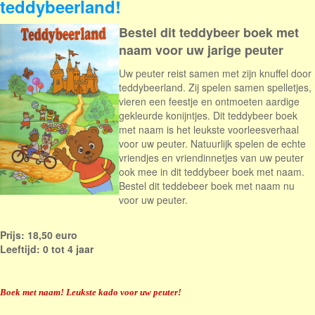
teddybeerland!
Bestel dit teddybeer boek met
naam voor uw jarige peuter
Uw peuter reist samen met zijn
knuffel
door
teddyb
eerl
and. Z
ij
spelen
samen
spelletjes
,
vieren een feestje
en on
t
moeten aardige
gekleurde konijntjes. Dit teddybeer boek
met naam is het l
eukste voorleesverhaal
voor uw peuter. Natuurlijk spelen de echte
vriendjes en vriendinnetjes van uw peuter
ook mee in dit teddybeer boek met naam.
Bestel dit teddebeer boek met naam nu
voor uw peuter.
Prijs: 18,50 euro
Leeftijd: 0 tot 4 jaar
Boek met naam! Leukste kado voor uw peuter!