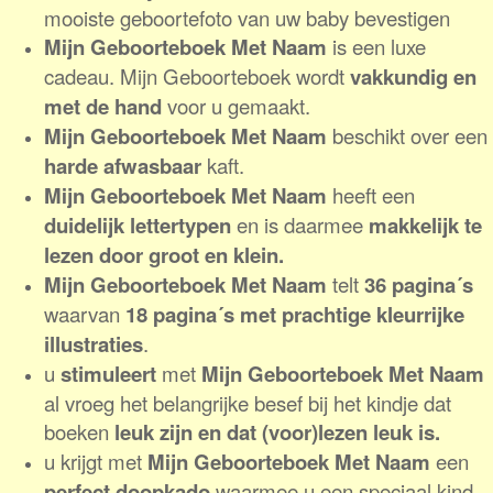
mooiste geboortefoto van uw baby bevestigen
Mijn Geboorteboek Met Naam
is een luxe
cadeau. Mijn Geboorteboek wordt
vakkundig en
met de hand
voor u gemaakt.
Mijn Geboorteboek Met Naam
beschikt over een
harde
afwasbaar
kaft.
Mijn Geboorteboek Met Naam
heeft een
duidelijk lettertypen
en is daarmee
makkelijk te
lezen door groot en klein.
Mijn Geboorteboek Met Naam
telt
36 pagina´s
waarvan
18 pagina´s met prachtige kleurrijke
illustraties
.
u
stimuleert
met
Mijn Geboorteboek Met Naam
al vroeg het belangrijke besef bij het kindje dat
boeken
leuk zijn en dat (voor)lezen leuk is.
u krijgt met
Mijn Geboorteboek Met Naam
een
perfect doopkado
waarmee u een speciaal kind