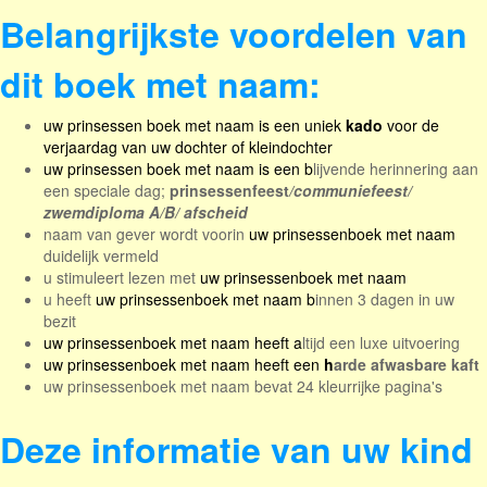
Belangrijkste voordelen van
dit boek met naam:
uw prinsessen boek met naam is een uniek
kado
voor de
verjaardag van uw dochter of kleindochter
uw prinsessen boek met naam is een b
lijvende herinnering aan
een speciale dag;
prinsessenfeest
/communiefeest/
zwemdiploma A/B/ afscheid
naam van gever wordt voorin
uw prinsessenboek met naam
duidelijk vermeld
u stimuleert lezen met
uw prinsessenboek met naam
u heeft
uw prinsessenboek met naam b
innen 3 dagen in uw
bezit
uw prinsessenboek met naam heeft a
ltijd een luxe uitvoering
uw prinsessenboek met naam heeft een
h
arde afwasbare kaft
uw prinsessenboek met naam bevat 24 kleurrijke pagina's
Deze informatie van uw kind