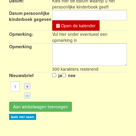
Datum:
Kies hier de datum waarop u het
persoonlijke kinderboek geeft
Datum persoonlijke
kinderboek gegeven
Open de kalender
Opmerking:
Vul hier onder eventueel een
opmerking in
Opmerking
300
karakters resterend
Nieuwsbrief
ja
nee
+
–
Aan winkelwagen toevoegen
boek met naam